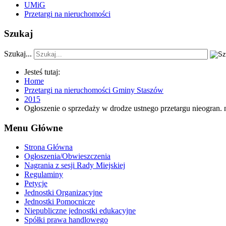
UMiG
Przetargi na nieruchomości
Szukaj
Szukaj...
Jesteś tutaj:
Home
Przetargi na nieruchomości Gminy Staszów
2015
Ogłoszenie o sprzedaży w drodze ustnego przetargu nieogran. n
Menu Główne
Strona Główna
Ogłoszenia/Obwieszczenia
Nagrania z sesji Rady Miejskiej
Regulaminy
Petycje
Jednostki Organizacyjne
Jednostki Pomocnicze
Niepubliczne jednostki edukacyjne
Spółki prawa handlowego