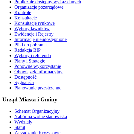
Publicznie dostępny wykaz danych
Organizacje pozarządowe
Kontrole
Konsultacje
Konsultacje rynkowe
Wybory ławników
Ewidencje i Rejestry
Informacje nieudostępnione
Pliki do pobrania
Redakcja BIP
Wybory i referenda
Plany i Strategie
Ponowne wykorzystanie
Obowiązek informacyjny
Dostępność
Sygnaliści
Planowanie przestrzenne
Urząd Miasta i Gminy
Schemat Organizacyjny
Nabór na wolne stanowiska
Wydziały
Statut
Zarządzanie Kryzysowe