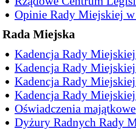
Rządowe Centrum Legisl
Opinie Rady Miejskiej w
Rada Miejska
Kadencja Rady Miejskie
Kadencja Rady Miejskie
Kadencja Rady Miejskie
Kadencja Rady Miejskie
Oświadczenia majątkowe
Dyżury Radnych Rady Mi