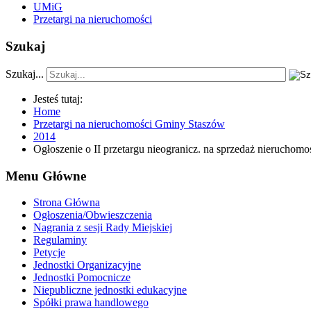
UMiG
Przetargi na nieruchomości
Szukaj
Szukaj...
Jesteś tutaj:
Home
Przetargi na nieruchomości Gminy Staszów
2014
Ogłoszenie o II przetargu nieogranicz. na sprzedaż nierucho
Menu Główne
Strona Główna
Ogłoszenia/Obwieszczenia
Nagrania z sesji Rady Miejskiej
Regulaminy
Petycje
Jednostki Organizacyjne
Jednostki Pomocnicze
Niepubliczne jednostki edukacyjne
Spółki prawa handlowego