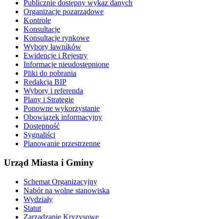
Publicznie dostępny wykaz danych
Organizacje pozarządowe
Kontrole
Konsultacje
Konsultacje rynkowe
Wybory ławników
Ewidencje i Rejestry
Informacje nieudostępnione
Pliki do pobrania
Redakcja BIP
Wybory i referenda
Plany i Strategie
Ponowne wykorzystanie
Obowiązek informacyjny
Dostępność
Sygnaliści
Planowanie przestrzenne
Urząd Miasta i Gminy
Schemat Organizacyjny
Nabór na wolne stanowiska
Wydziały
Statut
Zarządzanie Kryzysowe