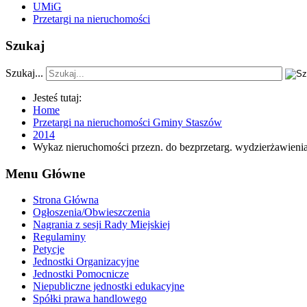
UMiG
Przetargi na nieruchomości
Szukaj
Szukaj...
Jesteś tutaj:
Home
Przetargi na nieruchomości Gminy Staszów
2014
Wykaz nieruchomości przezn. do bezprzetarg. wydzierżawienia 
Menu Główne
Strona Główna
Ogłoszenia/Obwieszczenia
Nagrania z sesji Rady Miejskiej
Regulaminy
Petycje
Jednostki Organizacyjne
Jednostki Pomocnicze
Niepubliczne jednostki edukacyjne
Spółki prawa handlowego