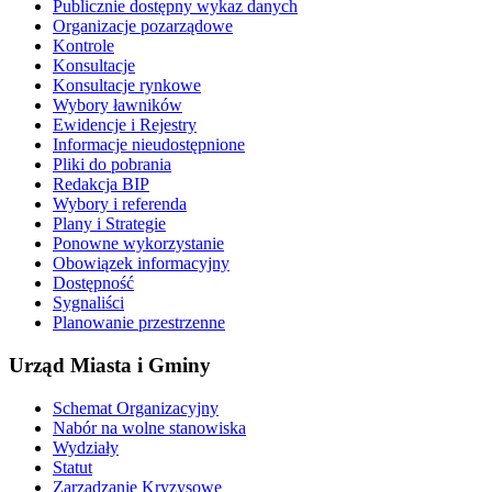
Publicznie dostępny wykaz danych
Organizacje pozarządowe
Kontrole
Konsultacje
Konsultacje rynkowe
Wybory ławników
Ewidencje i Rejestry
Informacje nieudostępnione
Pliki do pobrania
Redakcja BIP
Wybory i referenda
Plany i Strategie
Ponowne wykorzystanie
Obowiązek informacyjny
Dostępność
Sygnaliści
Planowanie przestrzenne
Urząd Miasta i Gminy
Schemat Organizacyjny
Nabór na wolne stanowiska
Wydziały
Statut
Zarządzanie Kryzysowe