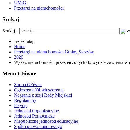
UMiG
Przetargi na nieruchomości
Szukaj
Szukaj...
Jesteś tutaj:
Home
Przetargi na nieruchomości Gminy Staszów
2026
Wykaz nieruchomości przeznaczonych do wydzierżawienia w d
Menu Główne
Strona Główna
Ogłoszenia/Obwieszczenia
Nagrania z sesji Rady Miejskiej
Regulaminy
Petycje
Jednostki Organizacyjne
Jednostki Pomocnicze
Niepubliczne jednostki edukacyjne
Spółki prawa handlowego