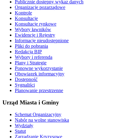
Publicznie dostępny wykaz danych
Organizacje pozarządowe
Kontrole
Konsultacje
Konsultacje rynkowe
Wybory ławników
Ewidencje i Rejestry
Informacje nieudostępnione
Pliki do pobrania
Redakcja BIP
Wybory i referenda
Plany i Strategie
Ponowne wykorzystanie
Obowiązek informacyjny
Dostępność
Sygnaliści
Planowanie przestrzenne
Urząd Miasta i Gminy
Schemat Organizacyjny
Nabór na wolne stanowiska
Wydziały
Statut
Zarządzanie Kryzysowe