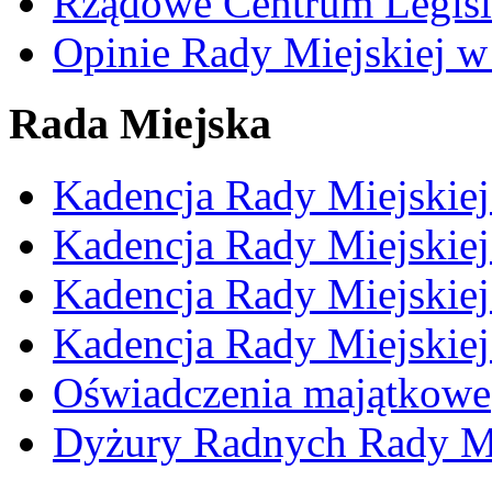
Rządowe Centrum Legisl
Opinie Rady Miejskiej w
Rada Miejska
Kadencja Rady Miejskie
Kadencja Rady Miejskie
Kadencja Rady Miejskie
Kadencja Rady Miejskie
Oświadczenia majątkowe
Dyżury Radnych Rady Mi