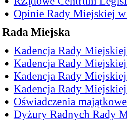
Rządowe Centrum Legisl
Opinie Rady Miejskiej w
Rada Miejska
Kadencja Rady Miejskie
Kadencja Rady Miejskie
Kadencja Rady Miejskie
Kadencja Rady Miejskie
Oświadczenia majątkowe
Dyżury Radnych Rady Mi