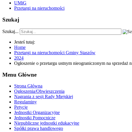
UMiG
Przetargi na nieruchomości
Szukaj
Szukaj...
Jesteś tutaj:
Home
Przetargi na nieruchomości Gminy Staszów
2024
Ogłoszenie o przetargu ustnym nieograniczonym na sprzedaż 
Menu Główne
Strona Główna
Ogłoszenia/Obwieszczenia
Nagrania z sesji Rady Miejskiej
Regulaminy
Petycje
Jednostki Organizacyjne
Jednostki Pomocnicze
Niepubliczne jednostki edukacyjne
Spółki prawa handlowego