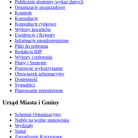
Publicznie dostępny wykaz danych
Organizacje pozarządowe
Kontrole
Konsultacje
Konsultacje rynkowe
Wybory ławników
Ewidencje i Rejestry
Informacje nieudostępnione
Pliki do pobrania
Redakcja BIP
Wybory i referenda
Plany i Strategie
Ponowne wykorzystanie
Obowiązek informacyjny
Dostępność
Sygnaliści
Planowanie przestrzenne
Urząd Miasta i Gminy
Schemat Organizacyjny
Nabór na wolne stanowiska
Wydziały
Statut
Zarządzanie Kryzysowe