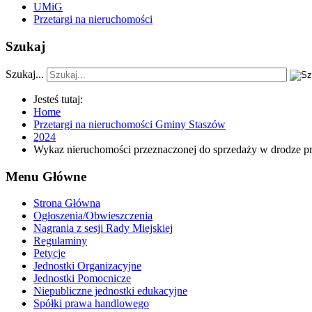
UMiG
Przetargi na nieruchomości
Szukaj
Szukaj...
Jesteś tutaj:
Home
Przetargi na nieruchomości Gminy Staszów
2024
Wykaz nieruchomości przeznaczonej do sprzedaży w drodze pr
Menu Główne
Strona Główna
Ogłoszenia/Obwieszczenia
Nagrania z sesji Rady Miejskiej
Regulaminy
Petycje
Jednostki Organizacyjne
Jednostki Pomocnicze
Niepubliczne jednostki edukacyjne
Spółki prawa handlowego