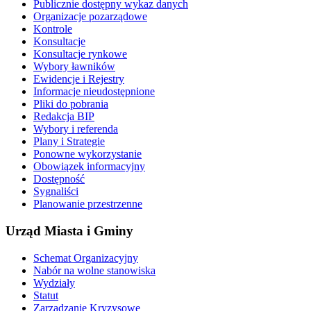
Publicznie dostępny wykaz danych
Organizacje pozarządowe
Kontrole
Konsultacje
Konsultacje rynkowe
Wybory ławników
Ewidencje i Rejestry
Informacje nieudostępnione
Pliki do pobrania
Redakcja BIP
Wybory i referenda
Plany i Strategie
Ponowne wykorzystanie
Obowiązek informacyjny
Dostępność
Sygnaliści
Planowanie przestrzenne
Urząd Miasta i Gminy
Schemat Organizacyjny
Nabór na wolne stanowiska
Wydziały
Statut
Zarządzanie Kryzysowe