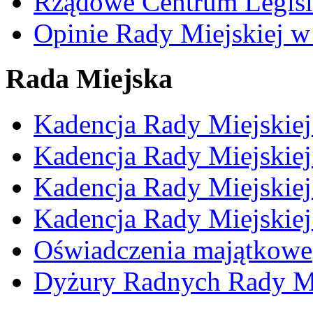
Rządowe Centrum Legisl
Opinie Rady Miejskiej w
Rada Miejska
Kadencja Rady Miejskie
Kadencja Rady Miejskie
Kadencja Rady Miejskie
Kadencja Rady Miejskie
Oświadczenia majątkowe
Dyżury Radnych Rady Mi