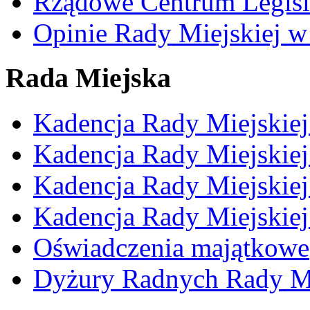
Rządowe Centrum Legisl
Opinie Rady Miejskiej w
Rada Miejska
Kadencja Rady Miejskie
Kadencja Rady Miejskie
Kadencja Rady Miejskie
Kadencja Rady Miejskie
Oświadczenia majątkowe
Dyżury Radnych Rady Mi