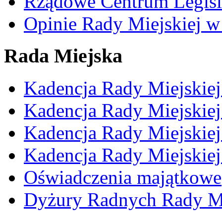
Rządowe Centrum Legisl
Opinie Rady Miejskiej w
Rada Miejska
Kadencja Rady Miejskie
Kadencja Rady Miejskie
Kadencja Rady Miejskie
Kadencja Rady Miejskie
Oświadczenia majątkowe
Dyżury Radnych Rady Mi