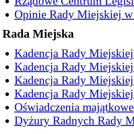
Rządowe Centrum Legisl
Opinie Rady Miejskiej w
Rada Miejska
Kadencja Rady Miejskie
Kadencja Rady Miejskie
Kadencja Rady Miejskie
Kadencja Rady Miejskie
Oświadczenia majątkowe
Dyżury Radnych Rady Mi