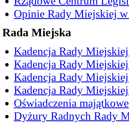
Rządowe Centrum Legisl
Opinie Rady Miejskiej w
Rada Miejska
Kadencja Rady Miejskie
Kadencja Rady Miejskie
Kadencja Rady Miejskie
Kadencja Rady Miejskie
Oświadczenia majątkowe
Dyżury Radnych Rady Mi