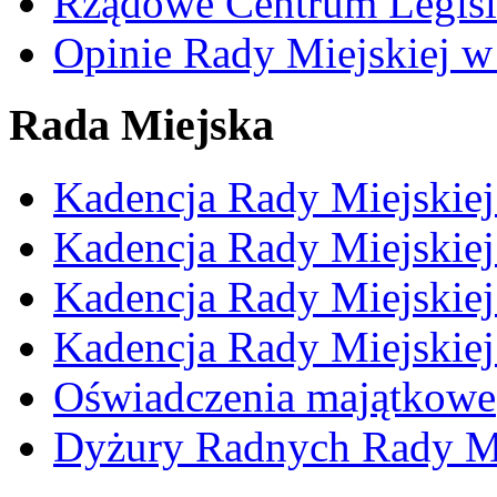
Rządowe Centrum Legisl
Opinie Rady Miejskiej w
Rada Miejska
Kadencja Rady Miejskie
Kadencja Rady Miejskie
Kadencja Rady Miejskie
Kadencja Rady Miejskie
Oświadczenia majątkowe
Dyżury Radnych Rady Mi