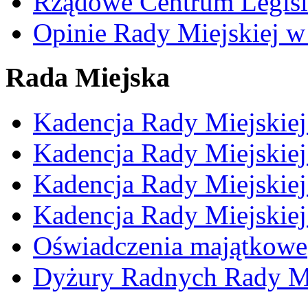
Rządowe Centrum Legisl
Opinie Rady Miejskiej w
Rada Miejska
Kadencja Rady Miejskie
Kadencja Rady Miejskie
Kadencja Rady Miejskie
Kadencja Rady Miejskie
Oświadczenia majątkowe
Dyżury Radnych Rady Mi