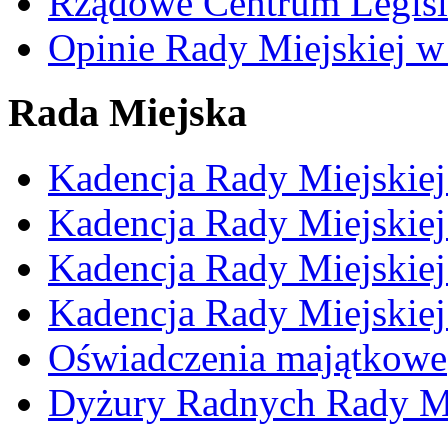
Rządowe Centrum Legisl
Opinie Rady Miejskiej w
Rada Miejska
Kadencja Rady Miejskie
Kadencja Rady Miejskie
Kadencja Rady Miejskie
Kadencja Rady Miejskie
Oświadczenia majątkowe
Dyżury Radnych Rady Mi