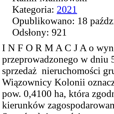
Kategoria:
2021
Opublikowano: 18 paźdz
Odsłony: 921
I N F O R M A C J A o wyn
przeprowadzonego w dniu 5 
sprzedaż nieruchomości gr
Wiązownicy Kolonii oznacz
pow. 0,4100 ha, która zgo
kierunków zagospodarowan