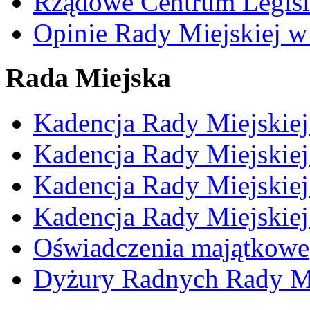
Rządowe Centrum Legisl
Opinie Rady Miejskiej w
Rada Miejska
Kadencja Rady Miejskie
Kadencja Rady Miejskie
Kadencja Rady Miejskie
Kadencja Rady Miejskie
Oświadczenia majątkowe
Dyżury Radnych Rady Mi