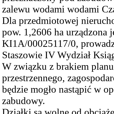
zalewu wodami wodami Czar
Dla przedmiotowej nieruch
pow. 1,2606 ha urządzona j
KI1A/00025117/0, prowadz
Staszowie IV Wydział Ksią
W związku z brakiem plan
przestrzennego, zagospoda
będzie mogło nastąpić w op
zabudowy.
Działki są wolne od obciąże