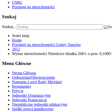
UMiG
Przetargi na nieruchomości
Szukaj
Szukaj...
Jesteś tutaj:
Home
Przetargi na nieruchomości Gminy Staszów
2012
Wykaz nieruchomości Niemścice działka 268/1 o pow. 0,1000 
Menu Główne
Strona Główna
Ogłoszenia/Obwieszczenia
Nagrania z sesji Rady Miejskiej
Regulaminy
Petycje
Jednostki Organizacyjne
Jednostki Pomocnicze
Niepubliczne jednostki edukacyjne
Spółki prawa handlowego