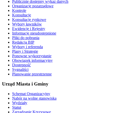
Publicznie dostępny wykaz danych
Organizacje pozarządowe
Kontrole
Konsultacje
Konsultacje rynkowe
Wybory ławników
Ewidencje i Rejestry
Informacje nieudostępnione
Pliki do pobrania
Redakcja BIP
Wybory i referenda
Plany i Strategie
Ponowne wykorzystanie
Obowiązek informacyjny
Dostępność
Sygnaliści
Planowanie przestrzenne
Urząd Miasta i Gminy
Schemat Organizacyjny
Nabór na wolne stanowiska
Wydziały
Statut
Zarządzanie Kryzysowe