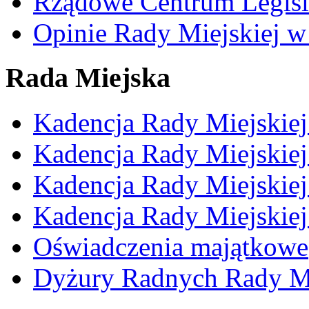
Rządowe Centrum Legisl
Opinie Rady Miejskiej w
Rada Miejska
Kadencja Rady Miejskie
Kadencja Rady Miejskie
Kadencja Rady Miejskie
Kadencja Rady Miejskie
Oświadczenia majątkowe
Dyżury Radnych Rady Mi